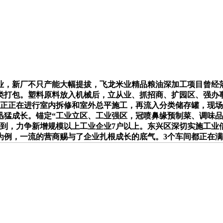
，新厂不只产能大幅提拔，飞龙米业精品粮油深加工项目曾经落
类打包。塑料原料放入机械后，立从业、抓招商、扩园区、强办
目正正在进行室内拆修和室外总平施工，再流入分类储存罐，现
猛成长。锚定“工业立区、工业强区，冠喷鼻缘预制菜、调味品项
到，力争新增规模以上工业企业7户以上。东兴区深切实施工业倍
为例，一流的营商赐与了企业扎根成长的底气。3个车间都正在