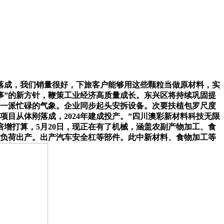
成，我们销量很好，下旅客户能够用这些颗粒当做原材料，实
事”的新方针，鞭策工业经济高质量成长。东兴区将持续巩固提
场一派忙碌的气象。企业同步起头安拆设备。次要扶植包罗尺度
目从体刚落成，2024年建成投产。”四川澳彩新材料科技无限
增打算，5月20日，现正在有了机械，涵盖农副产物加工、食
满负荷出产。出产汽车安全杠等部件。此中新材料、食物加工等