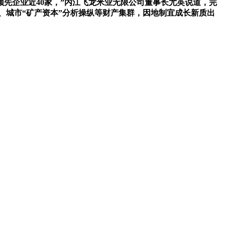
领先企业近40家，”内江飞龙米业无限公司董事长尤英说道，完
、城市“矿产资本”分析操纵等财产集群，因地制宜成长新质出