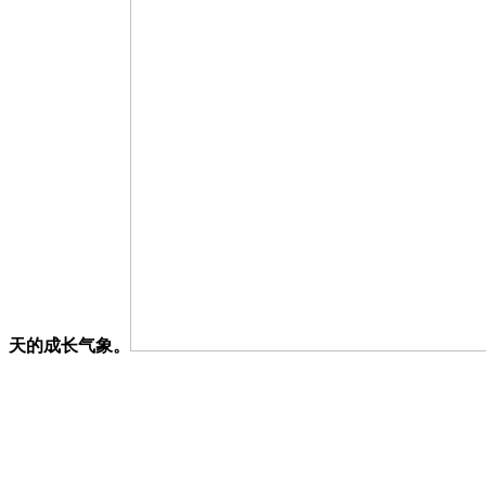
天的成长气象。