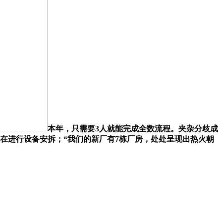
本年，只需要3人就能完成全数流程。夹杂分歧成
在进行设备安拆；“我们的新厂有7栋厂房，处处呈现出热火朝