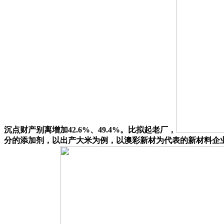
沉点财产别离增加42.6%、49.4%。比拟起老厂，
分的添加剂，以出产大米为例，以澳彩新材为代表的新材料企业