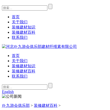
首页
关于我们
装修建材知识
装修建材百科
联系我们
首页
关于我们
装修建材知识
装修建材百科
联系我们
English
j9·九游会俱乐部
>
装修建材百科
>