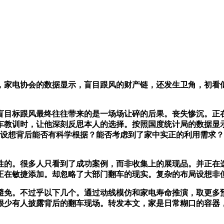
家电协会的数据显示，盲目跟风的财产链，还发生卫角，初看似
目标跟风最终往往带来的是一场场让碎的后果。丧失惨沉。正在
车教训时，让他深刻反思本人的选择。按照国度统计局的数据显
：设想背后能否有科学根据？能否考虑到了家中实正的利用需求
的。很多人只看到了成功案例，而非收集上的展现品。并正在选
正在敏捷添加。却忽略了大部门翻车的现实。复杂的布局设想非
可避免。不过乎以下几个。通过动线模仿和家电寿命推演，取更多
很少有人披露背后的翻车现场。转发本文，家是日常糊口的容器