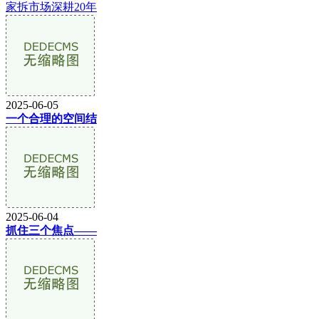
家拆市场深耕20年
2025-06-05
一个合理的空间结
2025-06-04
抓住三个焦点——