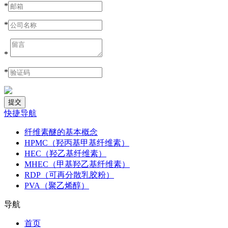
*
*
*
*
快捷导航
纤维素醚的基本概念
HPMC（羟丙基甲基纤维素）
HEC（羟乙基纤维素）
MHEC（甲基羟乙基纤维素）
RDP（可再分散乳胶粉）
PVA（聚乙烯醇）
导航
首页