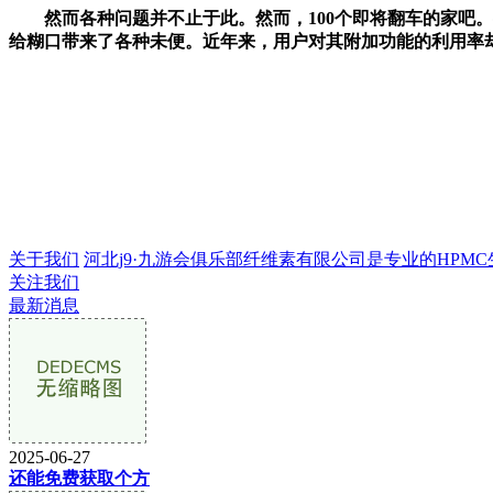
然而各种问题并不止于此。然而，100个即将翻车的家吧。
给糊口带来了各种未便。近年来，用户对其附加功能的利用率
关于我们
河北j9·九游会俱乐部纤维素有限公司是专业的HPMC生产
关注我们
最新消息
2025-06-27
还能免费获取个方