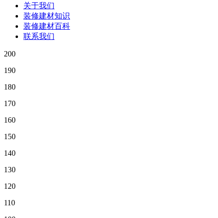
关于我们
装修建材知识
装修建材百科
联系我们
200
190
180
170
160
150
140
130
120
110