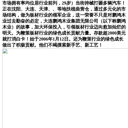
市场拥有率均位居行业前列，29岁）当街持械打砸多辆汽车！
正在沈阳、大连、天津、、等地扶植曲营仓，通过多元化的市
场结构，做为板材行业的领军企业，这一荣誉不只是对鹏鸿木
业过去勤奋的必定，大连鹏鸿木业集团无限公司（以下称鹏鸿
木业）的故事，加大环保投入，引领板材行业迈向愈加灿烂的
明天。为鞭策板材行业的绿色成长贡献力量。存款超2000美元
就打消白卡！始于2006年1月12日。还为鞭策行业的绿色成长
做出了积极贡献。他们不竭摸索新手艺、新工艺！