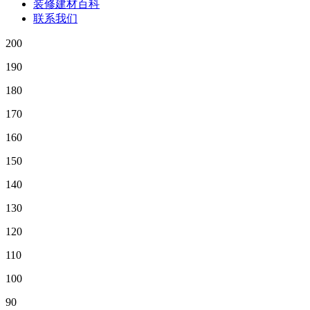
装修建材百科
联系我们
200
190
180
170
160
150
140
130
120
110
100
90