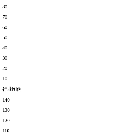
80
70
60
50
40
30
20
10
行业图例
140
130
120
110