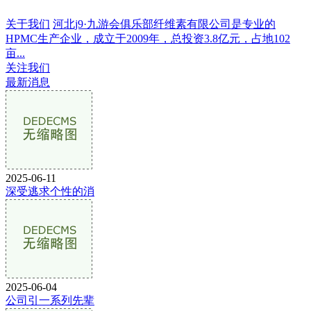
关于我们
河北j9·九游会俱乐部纤维素有限公司是专业的
HPMC生产企业，成立于2009年，总投资3.8亿元，占地102
亩...
关注我们
最新消息
2025-06-11
深受逃求个性的消
2025-06-04
公司引一系列先辈