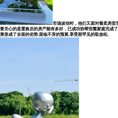
市场波动时，他们又面对着卖房坚
要关心的是置换后的房产能有多好，已成功协帮浩繁家庭完成了择区
室第形成了全面的劣势.面临不异的预算,享受那罕见的取放松,