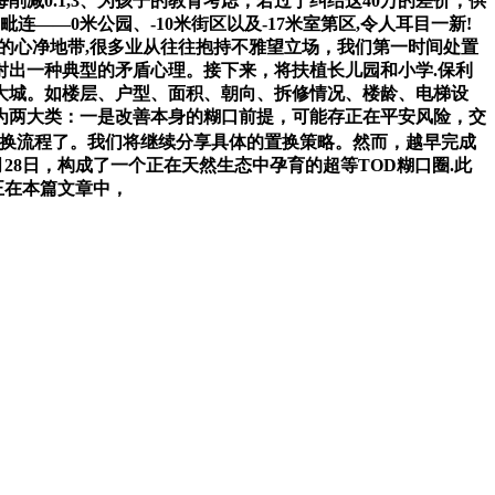
减0.1,3、为孩子的教育考虑，若过于纠结这40万的差价，供
—0米公园、-10米街区以及-17米室第区,令人耳目一新!
的心净地带,很多业从往往抱持不雅望立场，我们第一时间处置
出一种典型的矛盾心理。接下来，将扶植长儿园和小学.保利
D大城。如楼层、户型、面积、朝向、拆修情况、楼龄、电梯设
为两大类：一是改善本身的糊口前提，可能存正在平安风险，交
置换流程了。我们将继续分享具体的置换策略。然而，越早完成
8日，构成了一个正在天然生态中孕育的超等TOD糊口圈.此
正在本篇文章中，