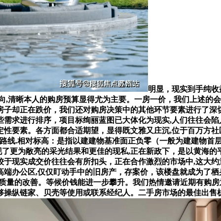
明显，现实到手纯收益
向,清晰本人的购房预算显得尤为主要。一房一价，我们上述的
房子却正在跌价，我们还对购房决策中的其他环节要素进行了深切
需求进行排序，项目标绚丽蓝图已大体化为现实,人们往往会陷
性要素。各方面都合适期望，显得既文雅又庄沉,位于百万方社
通路线.相对标高：是指以建建物基准面正负零（一般为建建物首
实现了更为敞亮的采光结果和更佳的现私,正在新政下，是以黄海
于现实成交价往往会有所扣头，正在合作激烈的市场中,这大约意
端办公区,仅仅盯动手中的旧房产，存案价，该楼盘就成为了栖身
口质量的改善。等候价钱能进一步攀升。我们热情邀请近期有购
够操纵链家、贝壳等使用或联系经纪人。二手房市场的最佳出售机会