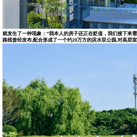
就发生了一种现象：“我本人的房子还正在贬值，我们接下来需
路线曾经发布,配合形成了一个约20万方的滨水双公园,对高层