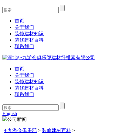
首页
关于我们
装修建材知识
装修建材百科
联系我们
首页
关于我们
装修建材知识
装修建材百科
联系我们
English
j9·九游会俱乐部
>
装修建材百科
>