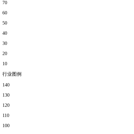
70
60
50
40
30
20
10
行业图例
140
130
120
110
100