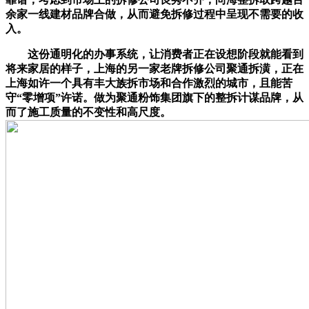
余家一线建材品牌合做，从而避免拆修过程中呈现不需要的收
入。
这份通明化的办事系统，让消费者正在设想阶段就能看到
将来家居的样子，上海的另一家老牌拆修公司聚通拆潢，正在
上海如许一个具有丰大族拆市场和合作激烈的城市，且能苦
守“零增项”许诺。做为聚通粉饰集团旗下的整拆计谋品牌，从
而了施工质量的不变性和高尺度。