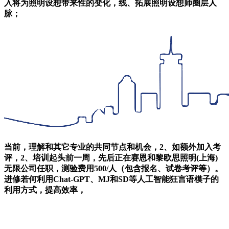
入将为照明设想带来性的变化，线、拓展照明设想师圈层人
脉；
当前，理解和其它专业的共同节点和机会，2、如额外加入考
评，2、培训起头前一周，先后正在赛恩和黎欧思照明(上海)
无限公司任职，测验费用500/人（包含报名、试卷考评等）。
进修若何利用Chat-GPT、MJ和SD等人工智能狂言语模子的
利用方式，提高效率，