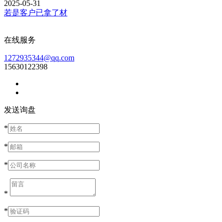
2025-05-31
若是客户已拿了材
在线服务
1272935344@qq.com
15630122398
发送询盘
*
*
*
*
*