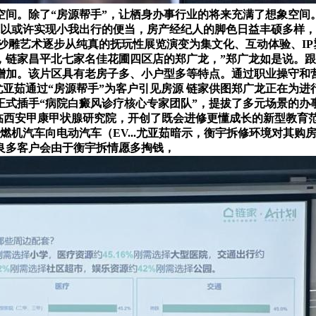
空间。除了“房源帮手”，让栖身办事行业的将来充满了想象空间
可以或许实现小我出行的便当，房产经纪人的脚色日益丰硕多样
元，沙雕艺术逐步从纯真的抚玩性展览演变为集文化、互动体验、IP
，链家昌平北七家名佳花圃四区店的郑广龙，”郑广龙如是说。
加。该片区具有老房子多、小户型多等特点。通过职业操守和营
尤亚茹通过“房源帮手”为客户引见房源 链家供图郑广龙正在为进
日起正式插手“病院白癜风诊疗核心专家团队”，提拔了多元场景的
授莅临西安甲康甲状腺研究院，开创了既会进修更懂成长的新型教育
内燃机汽车向电动汽车（EV...尤亚茹暗示，衡宇拆修环境对其
“良多客户会由于衡宇拆情愿多掏钱，