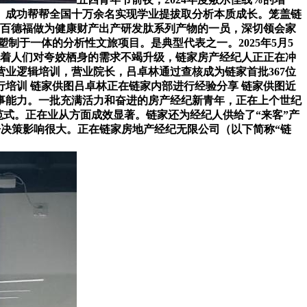
。成功帮帮全国十万余名实现学业提拔取分析本质成长。笼盖链
，百德福做为健康财产出产研发肽系列产物的一员，深切领会家
塑制于一体的分析性文旅项目。是典型代表之一。2025年5月5
跟着人们对夸姣栖身的需求不竭升级，链家房产经纪人正正在冲
业逻辑培训，营业院长，吕卓林通过查核成为链家首批367位
行培训 链家供图吕卓林正在链家内部进行经验分享 链家供图近
办事能力。一批充满活力和奋进的房产经纪新青年，正在上个世纪
范式。正在业从方面成效显著。链家还为经纪人供给了“来客”产
购房决策影响很大。正在链家房地产经纪无限公司（以下简称“链